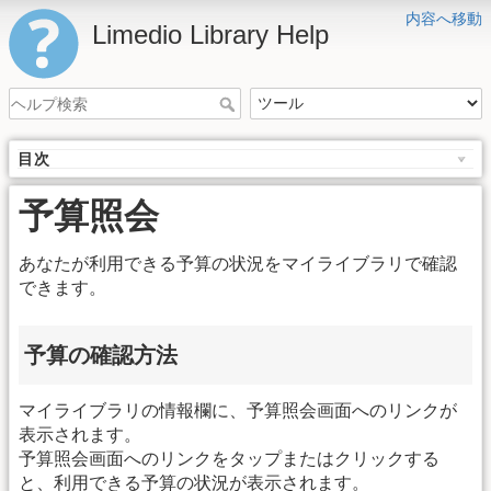
内容へ移動
Limedio Library Help
目次
予算照会
あなたが利用できる予算の状況をマイライブラリで確認
できます。
予算の確認方法
マイライブラリの情報欄に、予算照会画面へのリンクが
表示されます。
予算照会画面へのリンクをタップまたはクリックする
と、利用できる予算の状況が表示されます。