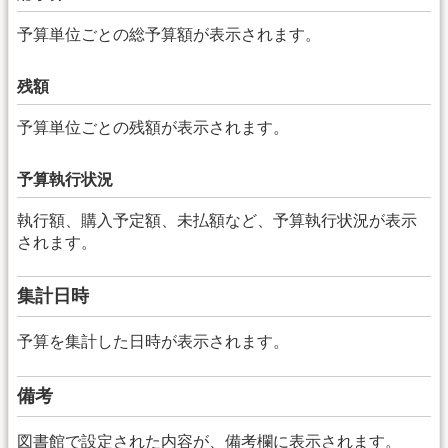
予算単位ごとの総予算額が表示されます。
残額
予算単位ごとの残額が表示されます。
予算執行状況
執行額、購入予定額、未払額など、予算執行状況が表示
されます。
集計日時
予算を集計した日時が表示されます。
備考
図書館で設定された内容が、備考欄に表示されます。